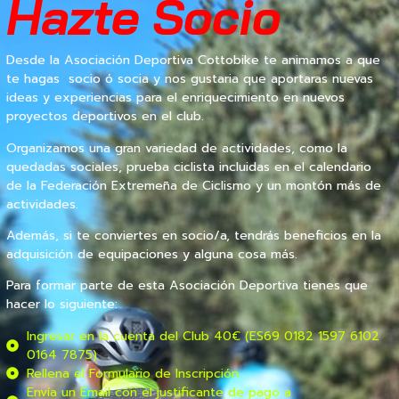
Hazte Socio
Desde la Asociación Deportiva Cottobike te animamos a que
te hagas socio ó socia y nos gustaria que aportaras nuevas
ideas y experiencias para el enriquecimiento en nuevos
proyectos deportivos en el club.
Organizamos una gran variedad de actividades, como la
quedadas sociales, prueba ciclista incluidas en el calendario
de la Federación Extremeña de Ciclismo y un montón más de
actividades.
Además, si te conviertes en socio/a, tendrás beneficios en la
adquisición de equipaciones y alguna cosa más.
Para formar parte de esta Asociación Deportiva tienes que
hacer lo siguiente:
Ingresar en la cuenta del Club 40€ (ES69 0182 1597 6102
0164 7875)
Rellena el Formulario de Inscripción.
Envía un Email con el justificante de pago a