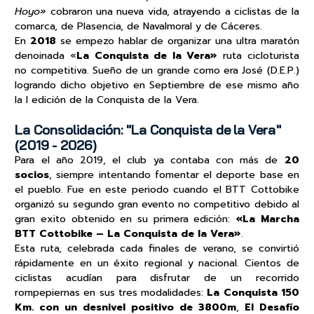
Hoyo»
cobraron una nueva vida, atrayendo a ciclistas de la
comarca, de Plasencia, de Navalmoral y de Cáceres.
En
2018
se empezo hablar de organizar una ultra maratón
denoinada «
La Conquista de la Vera»
ruta cicloturista
no competitiva. Sueño de un grande como era José (D.E.P.)
logrando dicho objetivo en Septiembre de ese mismo año
la I edición de la Conquista de la Vera.
La Consolidación: "La Conquista de la Vera"
(2019 - 2026)
Para el año 2019, el club ya contaba con más de
20
socios
, siempre intentando fomentar el deporte base en
el pueblo. Fue en este periodo cuando el BTT Cottobike
organizó su segundo gran evento no competitivo debido al
gran exito obtenido en su primera edición:
«La Marcha
BTT Cottobike – La Conquista de la Vera»
.
Esta ruta, celebrada cada finales de verano, se convirtió
rápidamente en un éxito regional y nacional. Cientos de
ciclistas acudían para disfrutar de un recorrido
rompepiernas en sus tres modalidades:
La Conquista 150
Km. con un desnivel positivo de 3800m
,
El Desafío