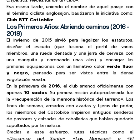
dispersos. Necesitamos un club»
.
Esa misma tarde, uniendo el nombre de aquel paraje con
el término ciclista anglosajón, bautizaron la iniciativa como:
Club BTT Cottobike
.
Los Primeros Años: Abriendo caminos (2016 -
2018)
El invierno de 2015 sirvió para legalizar los estatutos,
diseñar el escudo (que fusiona el perfil de varios
miembros, una rueda dentada y una jarra de cerveza con
una mariquita y coronando unas alas) y encargar las
primeras equipaciones con un llamativo color
verde flúor
y negro
, pensado para ser vistos entre la densa
vegetación verata.
En la primavera de
2016
, el club arrancó oficialmente con
apenas
10 socios
. Su primera misión autoproclamada fue
la «recuperación de la memoria histórica del terreno». Los
fines de semana, armados con azadas y tijeras de podar,
los miembros del Cottobike limpiaron antiguos senderos
de pastores y calzadas de caballerías que habían quedado
sepultados por la maleza.
Gracias a este esfuerzo, rutas técnicas como el
«Descenso del Santo»,
«Las Moriscas» o «El