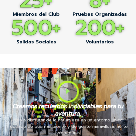
25
+
8
+
Miembros del Club
Pruebas Organizadas
500
+
200
+
Salidas Sociales
Voluntarios
Creamos recuerdos inolvidables para tu
aventura.
Ven a disfrutar de la naturaleza en un entorno único
rodeado de buen ambiente y de gente maravillosa, no te
arrepentiras.