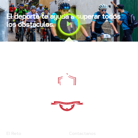
El deporte te ayuda a superar todos
los obstáculos.
Enlaces rápidos
Otros Enlaces
El Reto
Contactanos