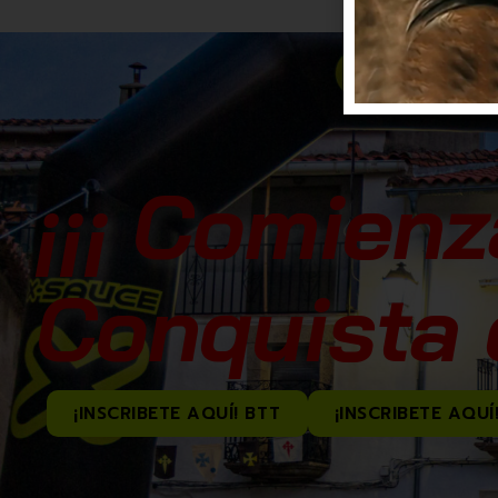
¡¡¡ Comienz
Conquista d
¡INSCRIBETE AQUÍ! BTT
¡INSCRIBETE AQUÍ