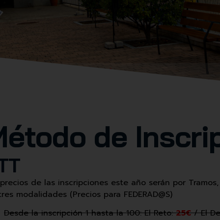
étodo de Inscri
TT
 precios de las inscripciones este año serán por Tramos,
 tres modalidades (Precios para FEDERAD@S)
Desde la inscripción 1 hasta la 100: El Reto:
25€
/ El De