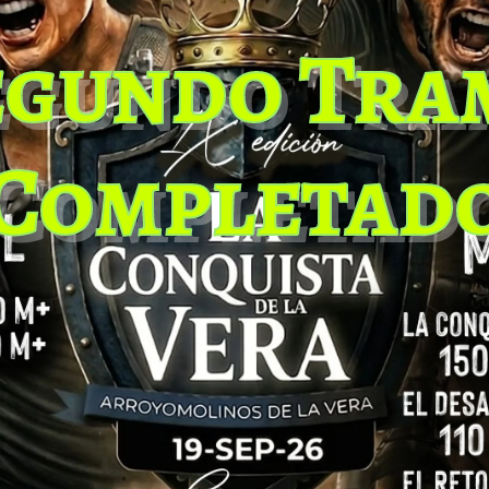
ción único y cerrado para tod@s l@s participantes.
egundo Tra
Todas las inscripciones 25€
Completad