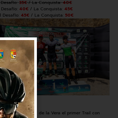
 Desafío:
35€
/ La Conquista:
40€
 Desafío:
40€
/ La Conquista:
45€
l Desafío:
45€
/ La Conquista:
50€
 a la Conquista de la Vera el primer Trail con