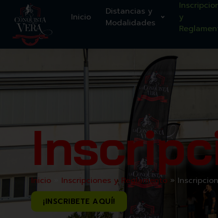
Inscripcio
Distancias y
Inicio
y
Modalidades
Reglamen
Inscrip
Inicio
»
Inscripciones y Reglamento
»
Inscripcio
¡INSCRIBETE AQUÍ!