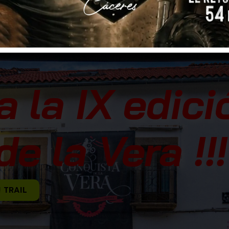
a la IX edici
e la Vera !!!
! TRAIL