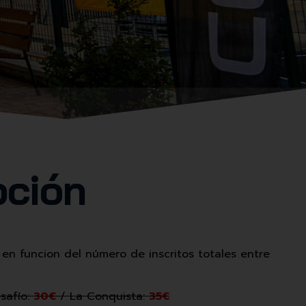
pción
 en funcion del número de inscritos totales entre
safío:
30€
/ La Conquista:
35€