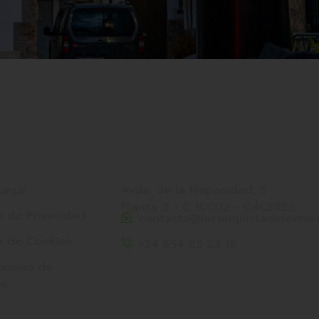
s Legales
Nuestros Datos
Legal
Avda. de la Hispanidad, 8
Planta 3 - C 10002 - CÁCERES
ca de Privacidad
contacto@laconquistadelavera
ca de Cookies
+34 654 85 23 16
encias de
es