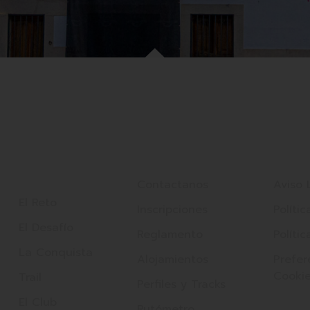
Enlaces
Otros Enlaces
Texto
rápidos
Contactanos
Aviso 
El Reto
Inscripciones
Políti
El Desafío
Reglamento
Políti
La Conquista
Alojamientos
Prefer
Cooki
Trail
Perfiles y Tracks
El Club
Rutómetro