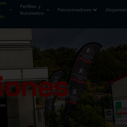
nes
Perfiles y
Patrocinadores
Alojamie
Rutometro
to
ciones
nes