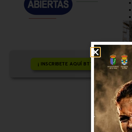
¡ INSCRIBETE AQUÍ BTT!
Tr
Est