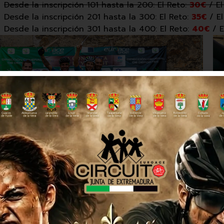
Desde la inscripción 101 hasta la 200: El Reto:
30€
/ El
Desde la inscripción 201 hasta la 300: El Reto:
35€
/ El
Desde la inscripción 301 hasta la 400: El Reto:
40€
/ E
ail
e año hemos innovado y hemos crado una prueba paralela