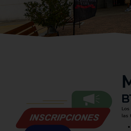
M
B
Los
las