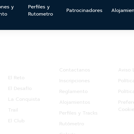
ones y
Perfiles y
Patrocinadores
Alojamie
nto
Rutometro
Enlaces
Otros Enlaces
Texto
rápidos
Contactanos
Aviso 
El Reto
Inscripciones
Políti
El Desafío
Reglamento
Políti
La Conquista
Alojamientos
Prefer
Cooki
Trail
Perfiles y Tracks
El Club
Rutómetro