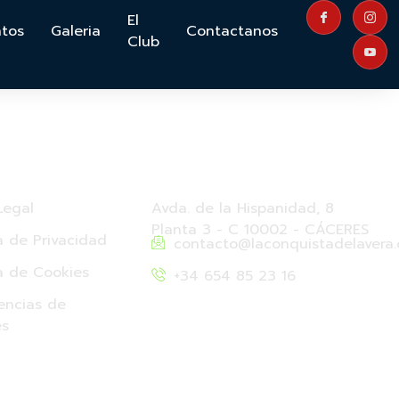
El
ntos
Galeria
Contactanos
Club
s Legales
Nuestros Datos
Legal
Avda. de la Hispanidad, 8
Planta 3 - C 10002 - CÁCERES
ca de Privacidad
contacto@laconquistadelavera
ca de Cookies
+34 654 85 23 16
encias de
es